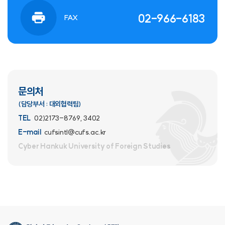
02-966-6183
FAX
문의처
(담당부서 : 대외협력팀)
TEL
02)2173-8769, 3402
E-mail
cufsintl@cufs.ac.kr
Cyber Hankuk University
of Foreign Studies